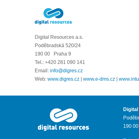
Digital Resources a.s.
Poděbradská 520/24
190 00 Praha 9
Tel.: +420 281 090 141
Email:
info@digres.cz
Web:
www.digres.cz
|
www.e-dms.cz
|
www.intu
Digita
Poděbr
190 00