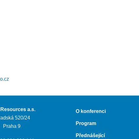
o.cz
l Resources a.s.
O konferenci
adská 520/24
Program
 Praha 9
Přednášející