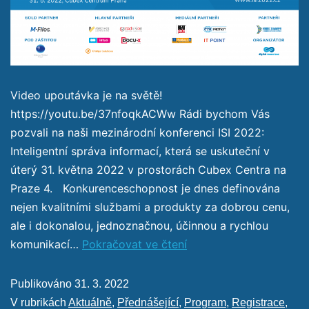
Video upoutávka je na světě!
https://youtu.be/37nfoqkACWw Rádi bychom Vás
pozvali na naši mezinárodní konferenci ISI 2022:
Inteligentní správa informací, která se uskuteční v
úterý 31. května 2022 v prostorách Cubex Centra na
Praze 4. Konkurenceschopnost je dnes definována
nejen kvalitními službami a produkty za dobrou cenu,
ale i dokonalou, jednoznačnou, účinnou a rychlou
komunikací…
Pokračovat ve čtení
Publikováno
31. 3. 2022
V rubrikách
Aktuálně
,
Přednášející
,
Program
,
Registrace
,