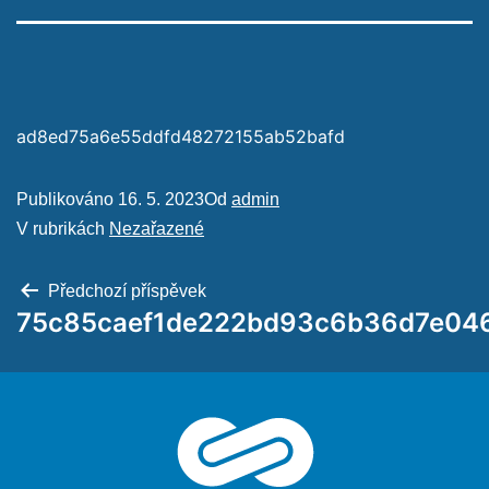
ad8ed75a6e55ddfd48272155ab52bafd
Publikováno
16. 5. 2023
Od
admin
V rubrikách
Nezařazené
Předchozí příspěvek
75c85caef1de222bd93c6b36d7e04